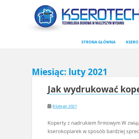
S
k
i
p
t
STRONA GŁÓWNA
KSERO
o
m
a
Miesiąc:
luty 2021
i
n
Jak wydrukować kope
c
o
n
8 lutego 2021
t
e
Koperty z nadrukiem firmowym W związ
n
kserokopiarek w sposób bardziej spre
t