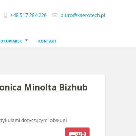
+48 517 284 226
biuro@kserotech.pl
telefon
e-mail
ROKOPIAREK
KONTAKT
onica Minolta Bizhub
tykułami dotyczącymi obsługi
(WIĘCEJ…)