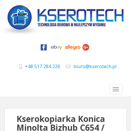
S
k
i
p
t
o
m
a
+48 517 284 226
biuro@kserotech.pl
i
telefon
e-mail
n
c
TOGGLE
o
n
t
e
Kserokopiarka Konica
n
Minolta Bizhub C654 /
t