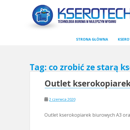
S
k
i
p
t
STRONA GŁÓWNA
KSERO
o
m
a
Tag:
co zrobić ze starą k
i
n
Outlet kserokopiare
c
o
n
2 czerwca 2020
t
e
Outlet kserokopiarek biurowych A3 oraz
n
t