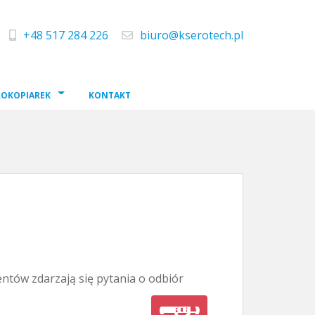
+48 517 284 226
biuro@kserotech.pl
telefon
e-mail
ROKOPIAREK
KONTAKT
entów zdarzają się pytania o odbiór
(WIĘCEJ…)